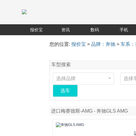
报价宝
资讯
数码
手机
您的位置:
报价宝
>
品牌：奔驰
>
车系：奔
车型搜索
选择品牌
选择
选车
进口梅赛德斯-AMG - 奔驰GLS AMG