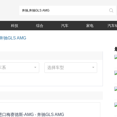
科技
综合
汽车
家电
汽车
驰GLS AMG
车系
选择车型
进口梅赛德斯-AMG -
奔驰GLS AMG