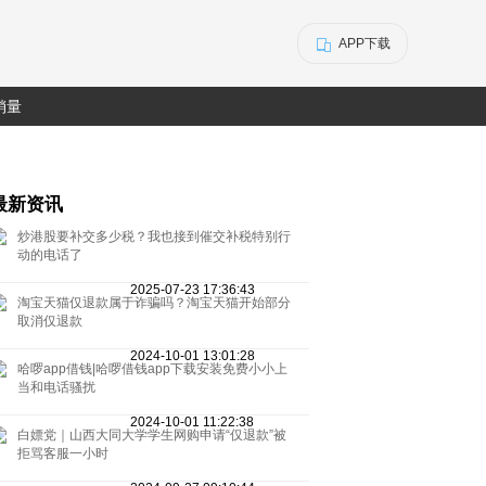
APP下载
销量
最新资讯
炒港股要补交多少税？我也接到催交补税特别行
动的电话了
2025-07-23 17:36:43
淘宝天猫仅退款属于诈骗吗？淘宝天猫开始部分
取消仅退款
2024-10-01 13:01:28
哈啰app借钱|哈啰借钱app下载安装免费小小上
当和电话骚扰
2024-10-01 11:22:38
白嫖党｜山西大同大学学生网购申请“仅退款”被
拒骂客服一小时