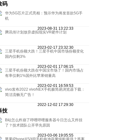
数码
华为5G芯片正式亮相：预示华为将发首款5G手
机
2023-08-31 13:22:33
腾讯传计划放弃虚拟现实VR硬件计划
2023-02-17 23:32:30
三星手机份额大跌！三星手机中国市场份额变化
国内仅剩3%
2023-02-01 17:06:15
三星手机份额大跌在中国没市场了！国内市场占
有率仅剩1%国外比苹果销量高
2023-02-01 16:59:53
vivo发布2022 vivoNEX手机极简易浏览器下载：
简洁流畅无广告！
2022-12-02 17:29:30
科技
B站怎么炸崩了哔哩哔哩服务器今日怎么又炸挂
了？技术团队公开早先原因
2023-03-06 19:05:55
苹果iPhoneXS/XR手机电池容量续航最强？答案