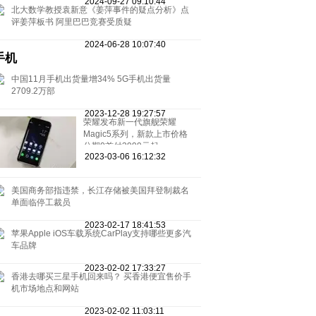
2024-09-27 09:10:44
北大数学教授袁新意《姜萍事件的疑点分析》点
评姜萍板书 阿里巴巴竞赛受质疑
2024-06-28 10:07:40
手机
中国11月手机出货量增34% 5G手机出货量
2709.2万部
2023-12-28 19:27:57
荣耀发布新一代旗舰荣耀
Magic5系列，新款上市价格
分期0首付3999元起
2023-03-06 16:12:32
美国商务部指违禁，长江存储被美国拜登制裁名
单面临停工裁员
2023-02-17 18:41:53
苹果Apple iOS车载系统CarPlay支持哪些更多汽
车品牌
2023-02-02 17:33:27
香港去哪买三星手机回来吗？ 买香港便宜售价手
机市场地点和网站
2023-02-02 11:03:11