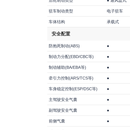
后轮制动类型
●
通风盘式
驻车制动类型
电子驻车
车体结构
承载式
安全配置
防抱死制动(ABS)
●
制动力分配(EBD/CBC等)
●
制动辅助(BA/EBA等)
●
牵引力控制(ARS/TCS等)
●
车身稳定控制(ESP/DSC等)
●
主驾驶安全气囊
●
副驾驶安全气囊
●
前侧气囊
●