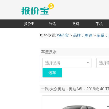
报价宝
资讯
数码
手机
您的位置:
报价宝
>
品牌：奥迪
>
车系：
车型搜索
选择品牌
选择
选车
一汽-大众奥迪 - 奥迪A6L - 2019款 40