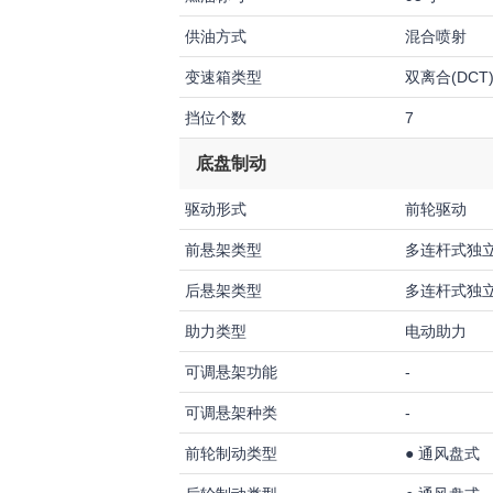
供油方式
混合喷射
变速箱类型
双离合(DCT
挡位个数
7
底盘制动
驱动形式
前轮驱动
前悬架类型
多连杆式独
后悬架类型
多连杆式独
助力类型
电动助力
可调悬架功能
-
可调悬架种类
-
前轮制动类型
●
通风盘式