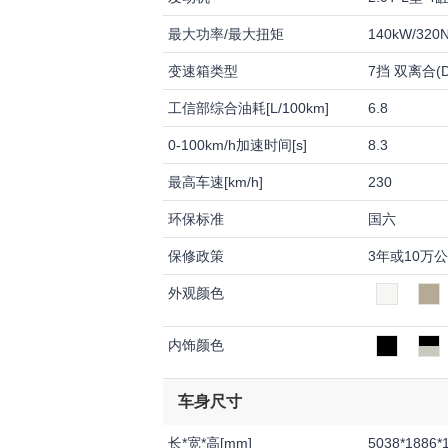
最大功率/最大扭矩
140kW/320
变速箱类型
7挡 双离合(D
工信部综合油耗[L/100km]
6.8
0-100km/h加速时间[s]
8.3
最高车速[km/h]
230
环保标准
国六
保修政策
3年或10万
外观颜色
内饰颜色
车身尺寸
长*宽*高[mm]
5038*1886*