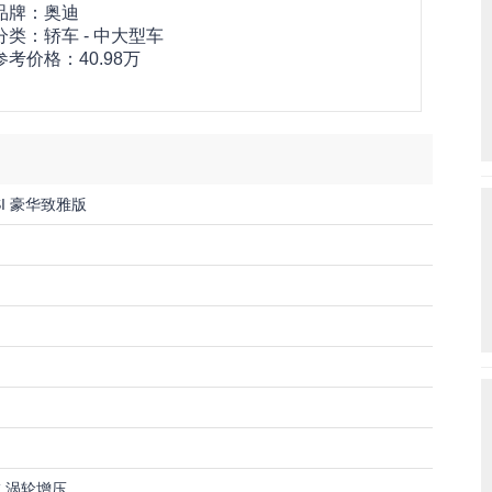
品牌：
奥迪
分类：轿车 - 中大型车
参考价格：
40.98万
FSI 豪华致雅版
4缸 涡轮增压