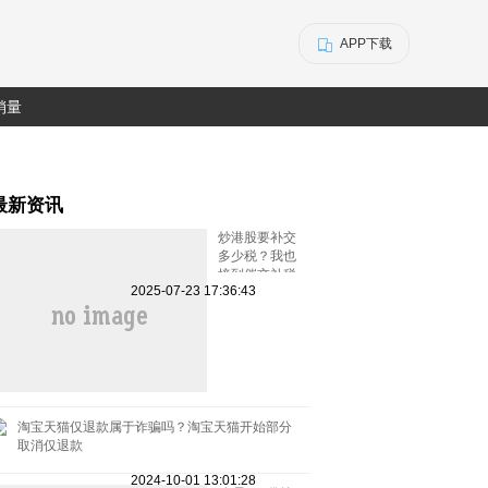
APP下载
销量
最新资讯
炒港股要补交
多少税？我也
接到催交补税
2025-07-23 17:36:43
特别行动的电
话了
淘宝天猫仅退款属于诈骗吗？淘宝天猫开始部分
取消仅退款
2024-10-01 13:01:28