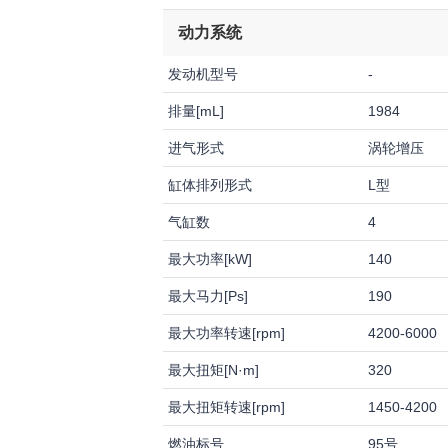
动力系统
发动机型号
-
排量[mL]
1984
进气形式
涡轮增压
缸体排列形式
L型
气缸数
4
最大功率[kW]
140
最大马力[Ps]
190
最大功率转速[rpm]
4200-6000
最大扭矩[N·m]
320
最大扭矩转速[rpm]
1450-4200
燃油标号
95号