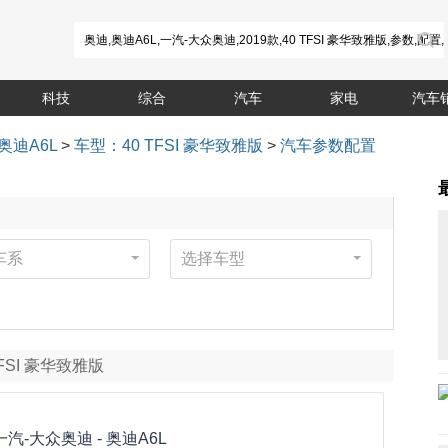
科技
综合
汽车
家电
汽车
奥迪A6L
>
车型：40 TFSI 豪华致雅版
>
汽车参数配置
车系
选择车型
 TFSI 豪华致雅版
一汽-大众奥迪 -
奥迪A6L