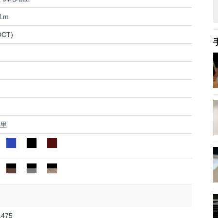
N.m
CT)
公里
1475