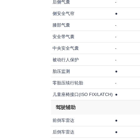
后侧气囊
-
侧安全气帘
●
膝部气囊
-
安全带气囊
-
中央安全气囊
-
被动行人保护
-
胎压监测
●
零胎压续行轮胎
-
儿童座椅接口(ISO FIX/LATCH)
●
驾驶辅助
前倒车雷达
●
后倒车雷达
●