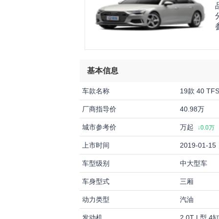
基本信息
车款名称
19款 40 T
厂商指导价
40.98万
城市参考价
万起
↓0.0万
上市时间
2019-01-15
车型级别
中大型车
车身型式
三厢
动力类型
汽油
发动机
2.0T L型 