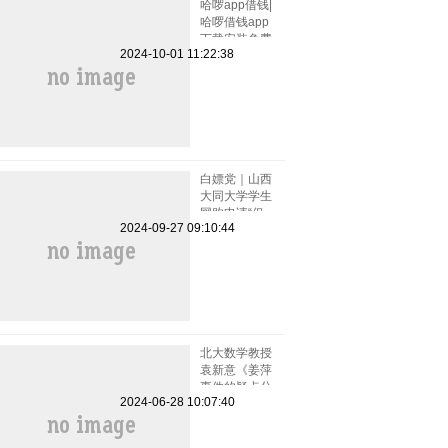
哈啰app借钱|
哈啰借钱app
下载安装免费
2024-10-01 11:22:38
小小上当和电
话骚扰
白嫖党｜山西
大同大学学生
网购申请“仅
2024-09-27 09:10:44
退款”被拒骂
客服一小时
北大数学教授
袁新意《姜萍
事件的疑点分
2024-06-28 10:07:40
析》点评姜萍
板书 阿里巴
巴竞赛受质疑