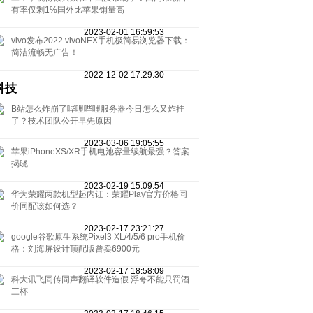
有率仅剩1%国外比苹果销量高
2023-02-01 16:59:53
vivo发布2022 vivoNEX手机极简易浏览器下载：
简洁流畅无广告！
2022-12-02 17:29:30
科技
B站怎么炸崩了哔哩哔哩服务器今日怎么又炸挂
了？技术团队公开早先原因
2023-03-06 19:05:55
苹果iPhoneXS/XR手机电池容量续航最强？答案
揭晓
2023-02-19 15:09:54
华为荣耀两款机型起内讧：荣耀Play官方价格同
价同配该如何选？
2023-02-17 23:21:27
google谷歌原生系统Pixel3 XL/4/5/6 pro手机价
格：刘海屏设计顶配版曾卖6900元
2023-02-17 18:58:09
科大讯飞同传同声翻译软件造假 浮夸不能只罚酒
三杯