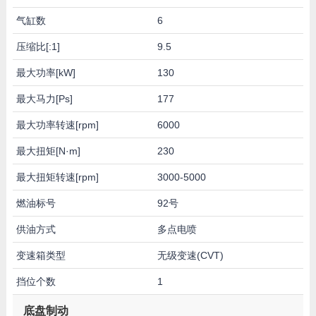
气缸数
6
压缩比[:1]
9.5
最大功率[kW]
130
最大马力[Ps]
177
最大功率转速[rpm]
6000
最大扭矩[N·m]
230
最大扭矩转速[rpm]
3000-5000
燃油标号
92号
供油方式
多点电喷
变速箱类型
无级变速(CVT)
挡位个数
1
底盘制动