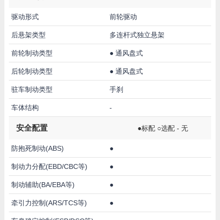
驱动形式
前轮驱动
后悬架类型
多连杆式独立悬架
前轮制动类型
●
通风盘式
后轮制动类型
●
通风盘式
驻车制动类型
手刹
车体结构
-
安全配置
●标配 ○选配 - 无
防抱死制动(ABS)
●
制动力分配(EBD/CBC等)
●
制动辅助(BA/EBA等)
●
牵引力控制(ARS/TCS等)
●