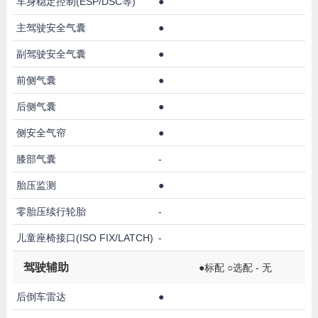
车身稳定控制(ESP/DSC等)
●
主驾驶安全气囊
●
副驾驶安全气囊
●
前侧气囊
●
后侧气囊
●
侧安全气帘
●
膝部气囊
-
胎压监测
●
零胎压续行轮胎
-
儿童座椅接口(ISO FIX/LATCH)
-
驾驶辅助
●标配 ○选配 - 无
后倒车雷达
●