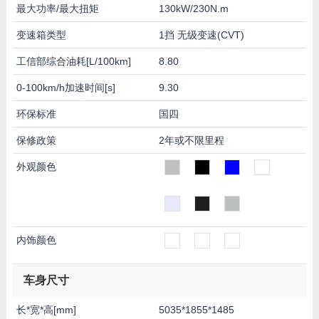
最大功率/最大扭矩
130kW/230N.m
变速箱类型
1挡 无级变速(CVT)
工信部综合油耗[L/100km]
8.80
0-100km/h加速时间[s]
9.30
环保标准
国四
保修政策
2年或不限里程
外观颜色
内饰颜色
车身尺寸
长*宽*高[mm]
5035*1855*1485