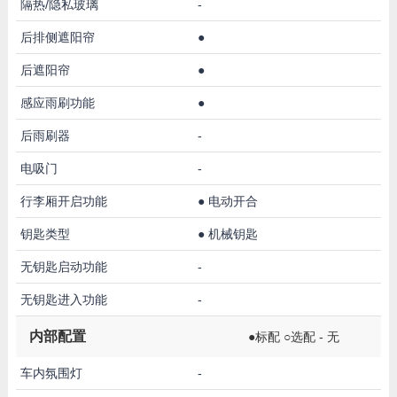
隔热/隐私玻璃
-
后排侧遮阳帘
●
后遮阳帘
●
感应雨刷功能
●
后雨刷器
-
电吸门
-
行李厢开启功能
●
电动开合
钥匙类型
●
机械钥匙
无钥匙启动功能
-
无钥匙进入功能
-
内部配置
●标配 ○选配 - 无
车内氛围灯
-