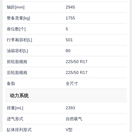
轴距[mm]
2945
整备质量[kg]
1755
座位数[个]
5
行李厢容积[L]
501
油箱容积[L]
80
前轮胎规格
225/50 R17
后轮胎规格
225/50 R17
备胎
全尺寸
动力系统
排量[mL]
2393
进气形式
自然吸气
缸体排列形式
V型