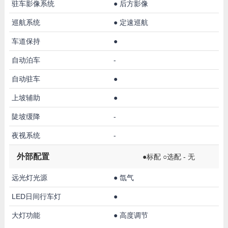
驻车影像系统
●
后方影像
巡航系统
●
定速巡航
车道保持
●
自动泊车
-
自动驻车
●
上坡辅助
●
陡坡缓降
-
夜视系统
-
外部配置
●标配 ○选配 - 无
远光灯光源
●
氙气
LED日间行车灯
●
大灯功能
●
高度调节