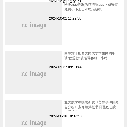
2024-10-01 13:01:28
哈啰app借钱|哈啰借钱app下载安装
免费小小上当和电话骚扰
2024-10-01 11:22:38
白嫖党｜山西大同大学学生网购申
请“仅退款”被拒骂客服一小时
2024-09-27 09:10:44
北大数学教授袁新意《姜萍事件的疑
点分析》点评姜萍板书 阿里巴巴竞
赛受质疑
2024-06-28 10:07:40