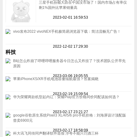
三星手机份额大跌在中国没市场了！国内市场占有率仅
剩1%国外比苹果销量高
2023-02-01 16:59:53
vivo发布2022 vivoNEX手机极简易浏览器下载：简洁流畅无广告！
2022-12-02 17:29:30
科技
B站怎么炸崩了哔哩哔哩服务器今日怎么又炸挂了？技术团队公开早先
原因
2023-03-06 19:05:55
苹果iPhoneXS/XR手机电池容量续航最强？答案揭晓
2023-02-19 15:09:54
华为荣耀两款机型起内讧：荣耀Play官方价格同价同配该如何选？
2023-02-17 23:21:27
google谷歌原生系统Pixel3 XL/4/5/6 pro手机价格：刘海屏设计顶配版
曾卖6900元
2023-02-17 18:58:09
科大讯飞同传同声翻译软件造假 浮夸不能只罚酒三杯