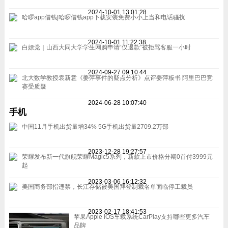
2024-10-01 13:01:28
哈啰app借钱|哈啰借钱app下载安装免费小小上当和电话骚扰
2024-10-01 11:22:38
白嫖党｜山西大同大学学生网购申请“仅退款”被拒骂客服一小时
2024-09-27 09:10:44
北大数学教授袁新意《姜萍事件的疑点分析》点评姜萍板书 阿里巴巴竞
赛受质疑
2024-06-28 10:07:40
手机
中国11月手机出货量增34% 5G手机出货量2709.2万部
2023-12-28 19:27:57
荣耀发布新一代旗舰荣耀Magic5系列，新款上市价格分期0首付3999元
起
2023-03-06 16:12:32
美国商务部指违禁，长江存储被美国拜登制裁名单面临停工裁员
2023-02-17 18:41:53
苹果Apple iOS车载系统CarPlay支持哪些更多汽车
品牌