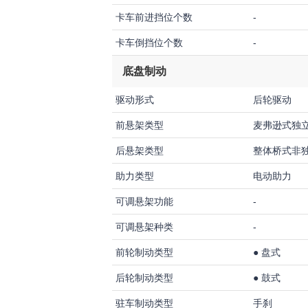
卡车前进挡位个数
-
卡车倒挡位个数
-
底盘制动
驱动形式
后轮驱动
前悬架类型
麦弗逊式独
后悬架类型
整体桥式非
助力类型
电动助力
可调悬架功能
-
可调悬架种类
-
前轮制动类型
●
盘式
后轮制动类型
●
鼓式
驻车制动类型
手刹