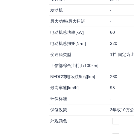
发动机
-
最大功率/最大扭矩
-
电动机总功率[kW]
60
电动机总扭矩[N·m]
220
变速箱类型
1挡 固定齿
工信部综合油耗[L/100km]
-
NEDC纯电续航里程[km]
260
最高车速[km/h]
95
环保标准
-
保修政策
3年或10万
外观颜色