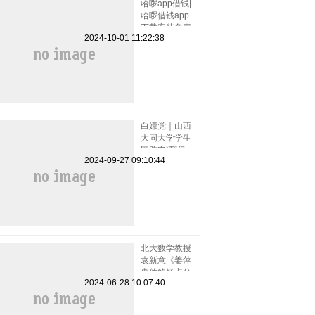
哈啰app借钱|
哈啰借钱app
下载安装免费
2024-10-01 11:22:38
小小上当和电
话骚扰
白嫖党｜山西
大同大学学生
网购申请“仅
2024-09-27 09:10:44
退款”被拒骂
客服一小时
北大数学教授
袁新意《姜萍
事件的疑点分
2024-06-28 10:07:40
析》点评姜萍
板书 阿里巴
巴竞赛受质疑