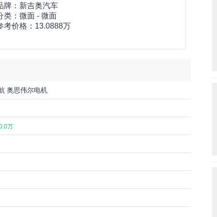
品牌：
新吉奥汽车
分类：微面 - 微面
参考价格：
13.0888万
续航 奥思伟尔电机
0.0万