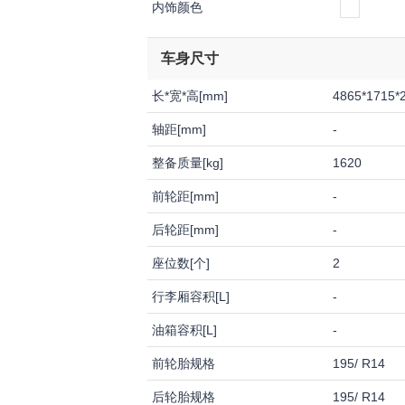
内饰颜色
车身尺寸
长*宽*高[mm]
4865*1715*
轴距[mm]
-
整备质量[kg]
1620
前轮距[mm]
-
后轮距[mm]
-
座位数[个]
2
行李厢容积[L]
-
油箱容积[L]
-
前轮胎规格
195/ R14
后轮胎规格
195/ R14