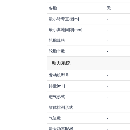
备胎
无
最小转弯直径[m]
-
最小离地间隙[mm]
-
轮胎规格
-
轮胎个数
-
动力系统
发动机型号
-
排量[mL]
-
进气形式
-
缸体排列形式
-
气缸数
-
最大功率[kW]
-