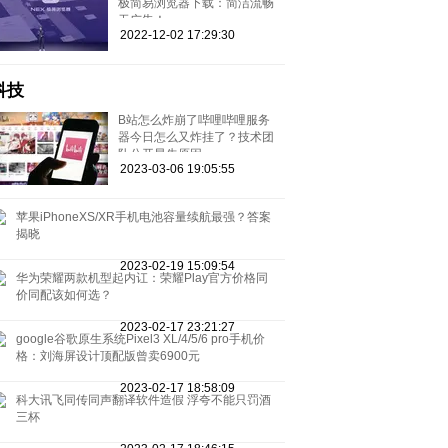
极简易浏览器下载：简洁流畅
无广告！
2022-12-02 17:29:30
科技
B站怎么炸崩了哔哩哔哩服务
器今日怎么又炸挂了？技术团
队公开早先原因
2023-03-06 19:05:55
苹果iPhoneXS/XR手机电池容量续航最强？答案
揭晓
2023-02-19 15:09:54
华为荣耀两款机型起内讧：荣耀Play官方价格同
价同配该如何选？
2023-02-17 23:21:27
google谷歌原生系统Pixel3 XL/4/5/6 pro手机价
格：刘海屏设计顶配版曾卖6900元
2023-02-17 18:58:09
科大讯飞同传同声翻译软件造假 浮夸不能只罚酒
三杯