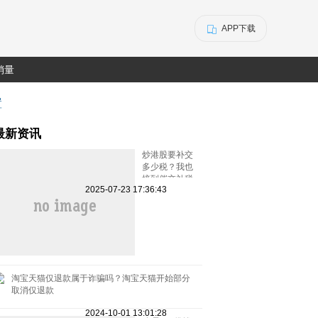
APP下载
销量
置
最新资讯
炒港股要补交
多少税？我也
接到催交补税
2025-07-23 17:36:43
特别行动的电
话了
淘宝天猫仅退款属于诈骗吗？淘宝天猫开始部分
取消仅退款
2024-10-01 13:01:28