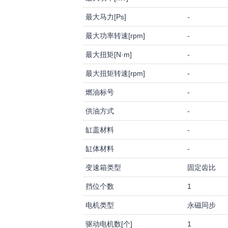
最大马力[Ps]
-
最大功率转速[rpm]
-
最大扭矩[N·m]
-
最大扭矩转速[rpm]
-
燃油标号
-
供油方式
-
缸盖材料
-
缸体材料
-
变速箱类型
固定齿比
挡位个数
1
电机类型
永磁同步
驱动电机数[个]
1