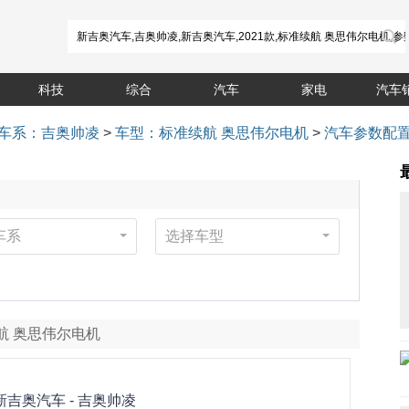
科技
综合
汽车
家电
汽车
车系：吉奥帅凌
>
车型：标准续航 奥思伟尔电机
>
汽车参数配
车系
选择车型
准续航 奥思伟尔电机
新吉奥汽车 -
吉奥帅凌