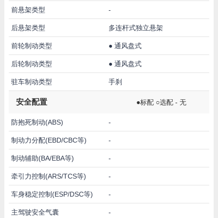
前悬架类型
-
后悬架类型
多连杆式独立悬架
前轮制动类型
●
通风盘式
后轮制动类型
●
通风盘式
驻车制动类型
手刹
安全配置
●标配 ○选配 - 无
防抱死制动(ABS)
-
制动力分配(EBD/CBC等)
-
制动辅助(BA/EBA等)
-
牵引力控制(ARS/TCS等)
-
车身稳定控制(ESP/DSC等)
-
主驾驶安全气囊
-