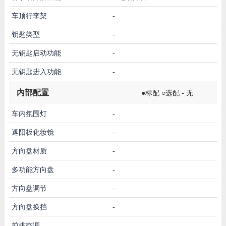
车顶行李架
-
钥匙类型
-
无钥匙启动功能
-
无钥匙进入功能
-
内部配置
●标配 ○选配 - 无
车内氛围灯
-
遮阳板化妆镜
-
方向盘材质
-
多功能方向盘
-
方向盘调节
-
方向盘换挡
-
前排空调
-