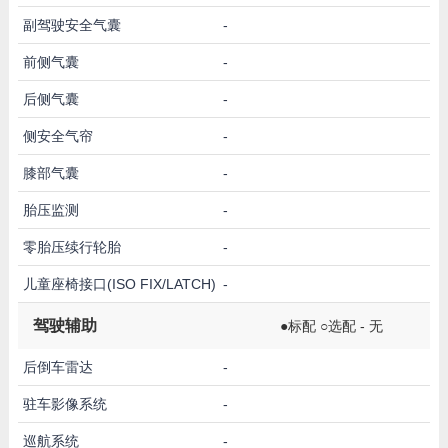
副驾驶安全气囊
-
前侧气囊
-
后侧气囊
-
侧安全气帘
-
膝部气囊
-
胎压监测
-
零胎压续行轮胎
-
儿童座椅接口(ISO FIX/LATCH)
-
驾驶辅助
●标配 ○选配 - 无
后倒车雷达
-
驻车影像系统
-
巡航系统
-