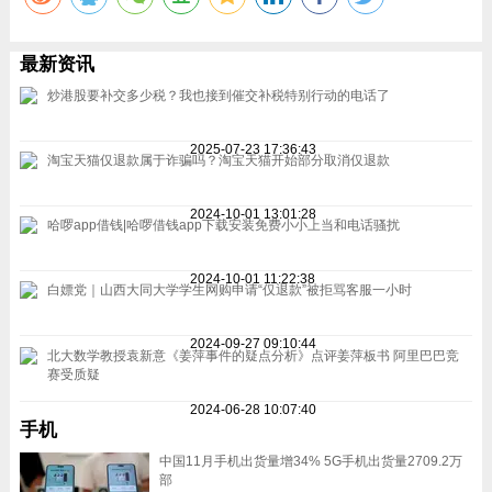
最新资讯
炒港股要补交多少税？我也接到催交补税特别行动的电话了
2025-07-23 17:36:43
淘宝天猫仅退款属于诈骗吗？淘宝天猫开始部分取消仅退款
2024-10-01 13:01:28
哈啰app借钱|哈啰借钱app下载安装免费小小上当和电话骚扰
2024-10-01 11:22:38
白嫖党｜山西大同大学学生网购申请“仅退款”被拒骂客服一小时
2024-09-27 09:10:44
北大数学教授袁新意《姜萍事件的疑点分析》点评姜萍板书 阿里巴巴竞
赛受质疑
2024-06-28 10:07:40
手机
中国11月手机出货量增34% 5G手机出货量2709.2万
部