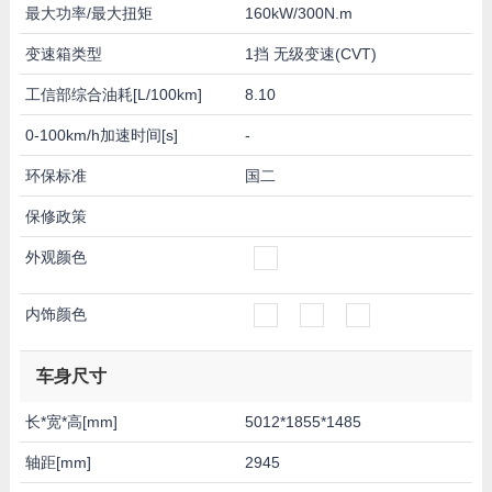
最大功率/最大扭矩
160kW/300N.m
变速箱类型
1挡 无级变速(CVT)
工信部综合油耗[L/100km]
8.10
0-100km/h加速时间[s]
-
环保标准
国二
保修政策
外观颜色
内饰颜色
车身尺寸
长*宽*高[mm]
5012*1855*1485
轴距[mm]
2945