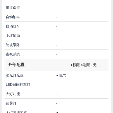
车道保持
-
自动泊车
-
自动驻车
-
上坡辅助
-
陡坡缓降
-
夜视系统
-
外部配置
●标配 ○选配 - 无
远光灯光源
●
氙气
LED日间行车灯
-
大灯功能
-
前雾灯
-
大灯清洗装置
●