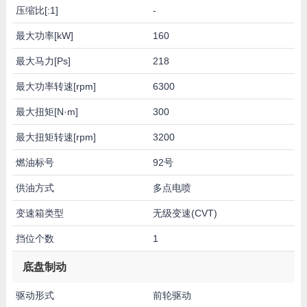
压缩比[:1]
-
最大功率[kW]
160
最大马力[Ps]
218
最大功率转速[rpm]
6300
最大扭矩[N·m]
300
最大扭矩转速[rpm]
3200
燃油标号
92号
供油方式
多点电喷
变速箱类型
无级变速(CVT)
挡位个数
1
底盘制动
驱动形式
前轮驱动