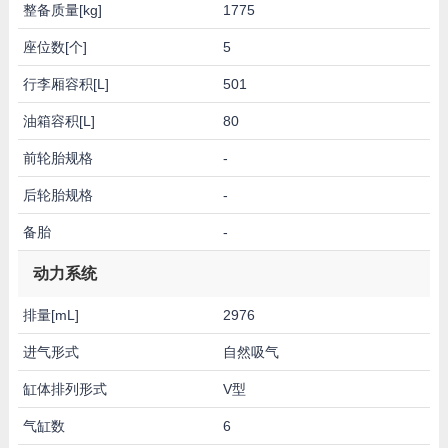
整备质量[kg]
1775
座位数[个]
5
行李厢容积[L]
501
油箱容积[L]
80
前轮胎规格
-
后轮胎规格
-
备胎
-
动力系统
排量[mL]
2976
进气形式
自然吸气
缸体排列形式
V型
气缸数
6