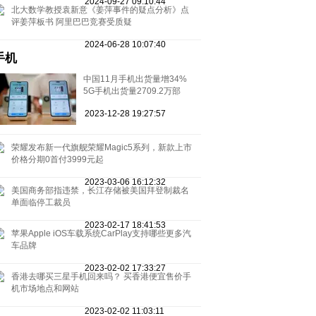
2024-09-27 09:10:44
北大数学教授袁新意《姜萍事件的疑点分析》点
评姜萍板书 阿里巴巴竞赛受质疑
2024-06-28 10:07:40
手机
中国11月手机出货量增34%
5G手机出货量2709.2万部
2023-12-28 19:27:57
荣耀发布新一代旗舰荣耀Magic5系列，新款上市
价格分期0首付3999元起
2023-03-06 16:12:32
美国商务部指违禁，长江存储被美国拜登制裁名
单面临停工裁员
2023-02-17 18:41:53
苹果Apple iOS车载系统CarPlay支持哪些更多汽
车品牌
2023-02-02 17:33:27
香港去哪买三星手机回来吗？ 买香港便宜售价手
机市场地点和网站
2023-02-02 11:03:11