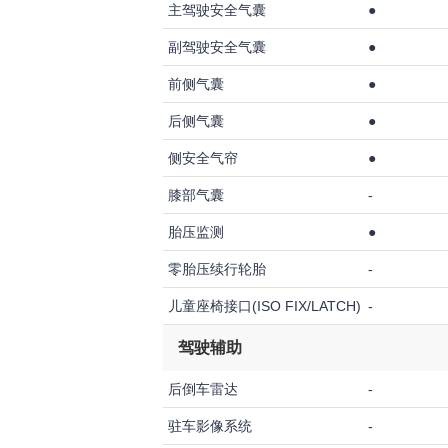
主驾驶安全气囊
●
副驾驶安全气囊
●
前侧气囊
●
后侧气囊
●
侧安全气帘
●
膝部气囊
-
胎压监测
●
零胎压续行轮胎
-
儿童座椅接口(ISO FIX/LATCH)
-
驾驶辅助
后倒车雷达
-
驻车影像系统
-