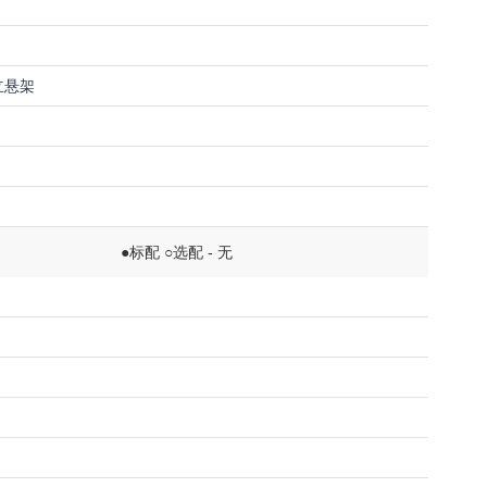
立悬架
●标配 ○选配 - 无