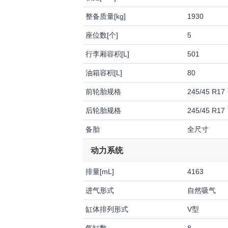
整备质量[kg]
1930
座位数[个]
5
行李厢容积[L]
501
油箱容积[L]
80
前轮胎规格
245/45 R17
后轮胎规格
245/45 R17
备胎
全尺寸
动力系统
排量[mL]
4163
进气形式
自然吸气
缸体排列形式
V型