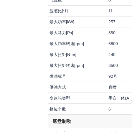
气缸数
8
压缩比[:1]
11
最大功率[kW]
257
最大马力[Ps]
350
最大功率转速[rpm]
6800
最大扭矩[N·m]
440
最大扭矩转速[rpm]
3500
燃油标号
92号
供油方式
直喷
变速箱类型
手自一体(AT
挡位个数
6
底盘制动