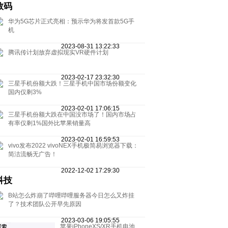
数码
华为5G芯片正式亮相：预示华为将发首款5G手
机
2023-08-31 13:22:33
腾讯传计划放弃虚拟现实VR硬件计划
2023-02-17 23:32:30
三星手机份额大跌！三星手机中国市场份额变化
国内仅剩3%
2023-02-01 17:06:15
三星手机份额大跌在中国没市场了！国内市场占
有率仅剩1%国外比苹果销量高
2023-02-01 16:59:53
vivo发布2022 vivoNEX手机极简易浏览器下载：
简洁流畅无广告！
2022-12-02 17:29:30
科技
B站怎么炸崩了哔哩哔哩服务器今日怎么又炸挂
了？技术团队公开早先原因
2023-03-06 19:05:55
苹果iPhoneXS/XR手机电池