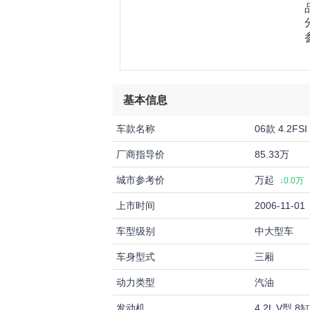
基本信息
车款名称
06款 4.2FS
厂商指导价
85.33万
城市参考价
万起
↓0.0万
上市时间
2006-11-01
车型级别
中大型车
车身型式
三厢
动力类型
汽油
发动机
4.2L V型 