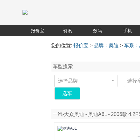
报价宝
资讯
数码
手机
您的位置:
报价宝
>
品牌：奥迪
>
车系：
车型搜索
选择品牌
选择
选车
一汽-大众奥迪 - 奥迪A6L - 2006款 4.2F