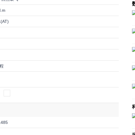
N.m
AT)
程
1485