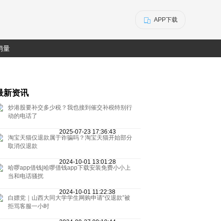
APP下载
销量
最新资讯
炒港股要补交多少税？我也接到催交补税特别行
动的电话了
2025-07-23 17:36:43
淘宝天猫仅退款属于诈骗吗？淘宝天猫开始部分
取消仅退款
2024-10-01 13:01:28
哈啰app借钱|哈啰借钱app下载安装免费小小上
当和电话骚扰
2024-10-01 11:22:38
白嫖党｜山西大同大学学生网购申请“仅退款”被
拒骂客服一小时