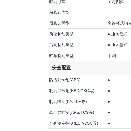
驱动形式
全时四驱
前悬架类型
-
后悬架类型
多连杆式独
前轮制动类型
●
通风盘式
后轮制动类型
●
通风盘式
驻车制动类型
手刹
安全配置
防抱死制动(ABS)
●
制动力分配(EBD/CBC等)
●
制动辅助(BA/EBA等)
●
牵引力控制(ARS/TCS等)
●
车身稳定控制(ESP/DSC等)
●