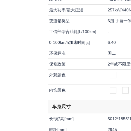
最大功率/最大扭矩
257kW/440
变速箱类型
6挡 手自一体(
工信部综合油耗[L/100km]
-
0-100km/h加速时间[s]
6.40
环保标准
国二
保修政策
2年或不限里
外观颜色
内饰颜色
车身尺寸
长*宽*高[mm]
5012*1855*
轴距[mm]
2945