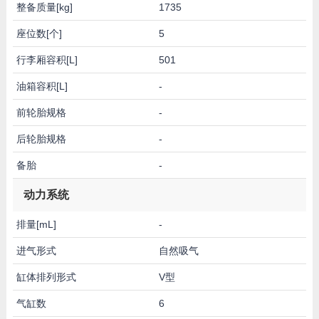
整备质量[kg]
1735
座位数[个]
5
行李厢容积[L]
501
油箱容积[L]
-
前轮胎规格
-
后轮胎规格
-
备胎
-
动力系统
排量[mL]
-
进气形式
自然吸气
缸体排列形式
V型
气缸数
6