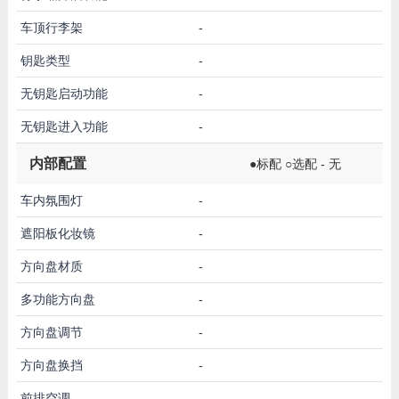
车顶行李架
-
钥匙类型
-
无钥匙启动功能
-
无钥匙进入功能
-
内部配置
●标配 ○选配 - 无
车内氛围灯
-
遮阳板化妆镜
-
方向盘材质
-
多功能方向盘
-
方向盘调节
-
方向盘换挡
-
前排空调
-