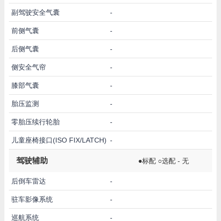
副驾驶安全气囊
-
前侧气囊
-
后侧气囊
-
侧安全气帘
-
膝部气囊
-
胎压监测
-
零胎压续行轮胎
-
儿童座椅接口(ISO FIX/LATCH)
-
驾驶辅助
●标配 ○选配 - 无
后倒车雷达
-
驻车影像系统
-
巡航系统
-