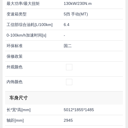
最大功率/最大扭矩
130kW/230N.m
变速箱类型
5挡 手动(MT)
工信部综合油耗[L/100km]
6.4
0-100km/h加速时间[s]
-
环保标准
国二
保修政策
外观颜色
内饰颜色
车身尺寸
长*宽*高[mm]
5012*1855*1485
轴距[mm]
2945