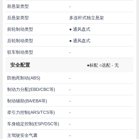
前悬架类型
-
后悬架类型
多连杆式独立悬架
前轮制动类型
●
通风盘式
后轮制动类型
●
通风盘式
驻车制动类型
-
安全配置
●标配 ○选配 - 无
防抱死制动(ABS)
-
制动力分配(EBD/CBC等)
-
制动辅助(BA/EBA等)
-
牵引力控制(ARS/TCS等)
-
车身稳定控制(ESP/DSC等)
-
主驾驶安全气囊
-