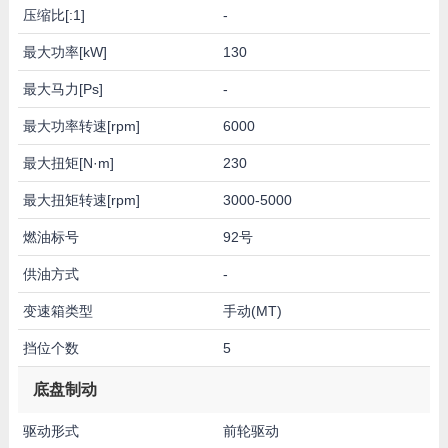
压缩比[:1]
-
最大功率[kW]
130
最大马力[Ps]
-
最大功率转速[rpm]
6000
最大扭矩[N·m]
230
最大扭矩转速[rpm]
3000-5000
燃油标号
92号
供油方式
-
变速箱类型
手动(MT)
挡位个数
5
底盘制动
驱动形式
前轮驱动