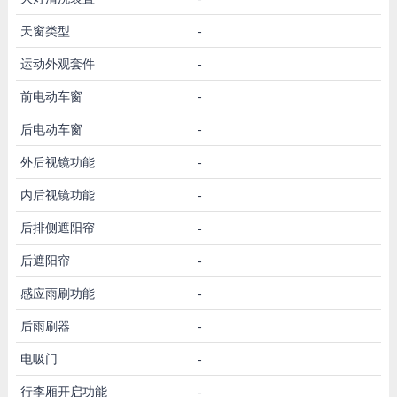
天窗类型
-
运动外观套件
-
前电动车窗
-
后电动车窗
-
外后视镜功能
-
内后视镜功能
-
后排侧遮阳帘
-
后遮阳帘
-
感应雨刷功能
-
后雨刷器
-
电吸门
-
行李厢开启功能
-