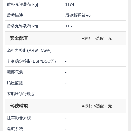
前桥允许载荷[kg]
1174
后桥描述
后钢板弹簧-/6
后桥允许载荷[kg]
1151
安全配置
●标配 ○选配 - 无
牵引力控制(ARS/TCS等)
-
车身稳定控制(ESP/DSC等)
-
膝部气囊
-
胎压监测
-
零胎压续行轮胎
-
驾驶辅助
●标配 ○选配 - 无
驻车影像系统
-
巡航系统
-