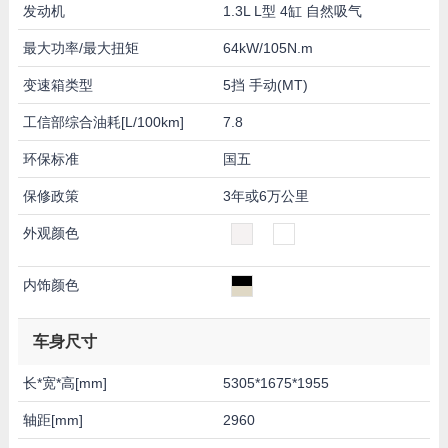
发动机
1.3L L型 4缸 自然吸气
最大功率/最大扭矩
64kW/105N.m
变速箱类型
5挡 手动(MT)
工信部综合油耗[L/100km]
7.8
环保标准
国五
保修政策
3年或6万公里
外观颜色
内饰颜色
车身尺寸
长*宽*高[mm]
5305*1675*1955
轴距[mm]
2960