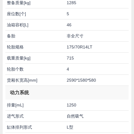
整备质量[kg]
1285
座位数[个]
5
油箱容积[L]
46
备胎
非全尺寸
轮胎规格
175/70R14LT
载重质量[kg]
715
轮胎个数
4
货厢长宽高[mm]
2590*1580*580
动力系统
排量[mL]
1250
进气形式
自然吸气
缸体排列形式
L型