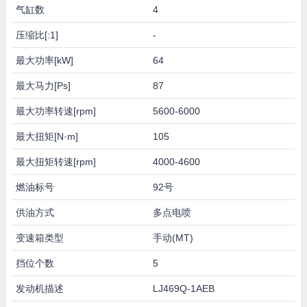
气缸数
4
压缩比[:1]
-
最大功率[kW]
64
最大马力[Ps]
87
最大功率转速[rpm]
5600-6000
最大扭矩[N·m]
105
最大扭矩转速[rpm]
4000-4600
燃油标号
92号
供油方式
多点电喷
变速箱类型
手动(MT)
挡位个数
5
发动机描述
LJ469Q-1AEB