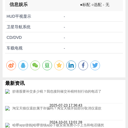
信息娱乐
●标配 ○选配 - 无
HUD平视显示
-
卫星导航系统
-
CD/DVD
-
车载电视
-
最新资讯
炒港股要补交多少税？我也接到催交补税特别行动的电话了
2025-07-23 17:36:43
淘宝天猫仅退款属于诈骗吗？淘宝天猫开始部分取消仅退款
2024-10-01 13:01:28
哈啰app借钱|哈啰借钱app下载安装免费小小上当和电话骚扰