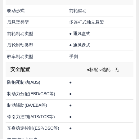
驱动形式
前轮驱动
后悬架类型
多连杆式独立悬架
前轮制动类型
●
通风盘式
后轮制动类型
●
通风盘式
驻车制动类型
手刹
安全配置
●标配 ○选配 - 无
防抱死制动(ABS)
●
制动力分配(EBD/CBC等)
●
制动辅助(BA/EBA等)
●
牵引力控制(ARS/TCS等)
●
车身稳定控制(ESP/DSC等)
●