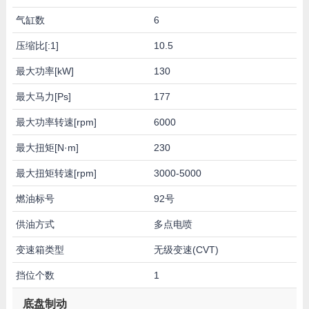
气缸数
6
压缩比[:1]
10.5
最大功率[kW]
130
最大马力[Ps]
177
最大功率转速[rpm]
6000
最大扭矩[N·m]
230
最大扭矩转速[rpm]
3000-5000
燃油标号
92号
供油方式
多点电喷
变速箱类型
无级变速(CVT)
挡位个数
1
底盘制动