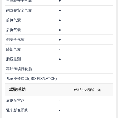
主驾驶安全气囊
●
副驾驶安全气囊
●
前侧气囊
●
后侧气囊
●
侧安全气帘
●
膝部气囊
-
胎压监测
●
零胎压续行轮胎
-
儿童座椅接口(ISO FIX/LATCH)
-
驾驶辅助
●标配 ○选配 - 无
后倒车雷达
-
驻车影像系统
-