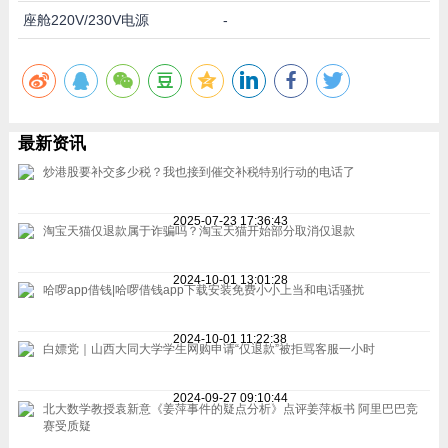
座舱220V/230V电源
-
最新资讯
炒港股要补交多少税？我也接到催交补税特别行动的电话了
2025-07-23 17:36:43
淘宝天猫仅退款属于诈骗吗？淘宝天猫开始部分取消仅退款
2024-10-01 13:01:28
哈啰app借钱|哈啰借钱app下载安装免费小小上当和电话骚扰
2024-10-01 11:22:38
白嫖党｜山西大同大学学生网购申请“仅退款”被拒骂客服一小时
2024-09-27 09:10:44
北大数学教授袁新意《姜萍事件的疑点分析》点评姜萍板书 阿里巴巴竞
赛受质疑