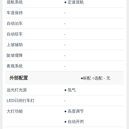
巡航系统
●
定速巡航
车道保持
-
自动泊车
-
自动驻车
-
上坡辅助
-
陡坡缓降
-
夜视系统
-
外部配置
●标配 ○选配 - 无
远光灯光源
●
氙气
LED日间行车灯
-
大灯功能
●
高度调节
●
自动开闭