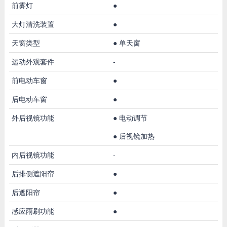
前雾灯
●
大灯清洗装置
●
天窗类型
●
单天窗
运动外观套件
-
前电动车窗
●
后电动车窗
●
外后视镜功能
●
电动调节
●
后视镜加热
内后视镜功能
-
后排侧遮阳帘
●
后遮阳帘
●
感应雨刷功能
●