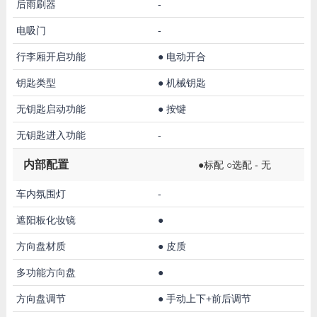
后雨刷器
-
电吸门
-
行李厢开启功能
●
电动开合
钥匙类型
●
机械钥匙
无钥匙启动功能
●
按键
无钥匙进入功能
-
内部配置
●标配 ○选配 - 无
车内氛围灯
-
遮阳板化妆镜
●
方向盘材质
●
皮质
多功能方向盘
●
方向盘调节
●
手动上下+前后调节