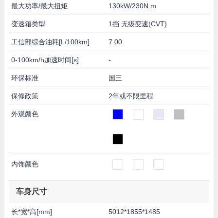
最大功率/最大扭矩
130kW/230N.m
变速箱类型
1挡 无级变速(CVT)
工信部综合油耗[L/100km]
7.00
0-100km/h加速时间[s]
-
环保标准
国三
保修政策
2年或不限里程
外观颜色
内饰颜色
车身尺寸
长*宽*高[mm]
5012*1855*1485