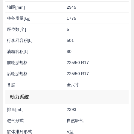
轴距[mm]
2945
整备质量[kg]
1775
座位数[个]
5
行李厢容积[L]
501
油箱容积[L]
80
前轮胎规格
225/50 R17
后轮胎规格
225/50 R17
备胎
全尺寸
动力系统
排量[mL]
2393
进气形式
自然吸气
缸体排列形式
V型