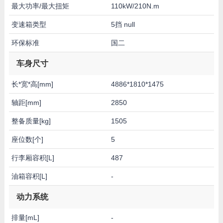
最大功率/最大扭矩
110kW/210N.m
变速箱类型
5挡 null
环保标准
国二
车身尺寸
长*宽*高[mm]
4886*1810*1475
轴距[mm]
2850
整备质量[kg]
1505
座位数[个]
5
行李厢容积[L]
487
油箱容积[L]
-
动力系统
排量[mL]
-