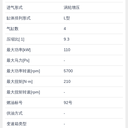
进气形式
涡轮增压
缸体排列形式
L型
气缸数
4
压缩比[:1]
9.3
最大功率[kW]
110
最大马力[Ps]
-
最大功率转速[rpm]
5700
最大扭矩[N·m]
210
最大扭矩转速[rpm]
-
燃油标号
92号
供油方式
-
变速箱类型
-