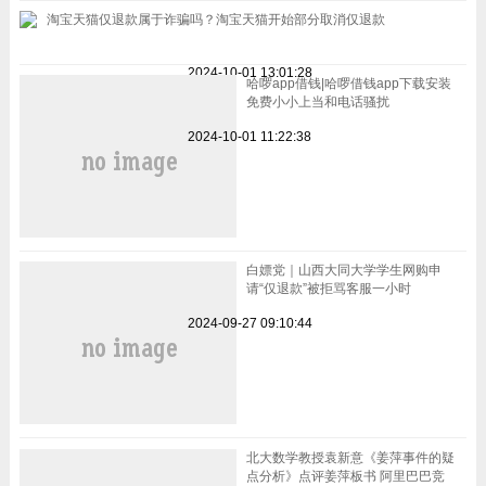
淘宝天猫仅退款属于诈骗吗？淘宝天猫开始部分取消仅退款
2024-10-01 13:01:28
哈啰app借钱|哈啰借钱app下载安装
免费小小上当和电话骚扰
2024-10-01 11:22:38
白嫖党｜山西大同大学学生网购申
请“仅退款”被拒骂客服一小时
2024-09-27 09:10:44
北大数学教授袁新意《姜萍事件的疑
点分析》点评姜萍板书 阿里巴巴竞