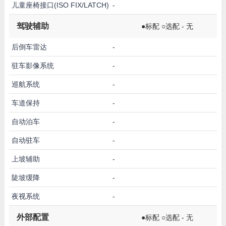
儿童座椅接口(ISO FIX/LATCH)
-
驾驶辅助
●标配 ○选配 - 无
后倒车雷达
-
驻车影像系统
-
巡航系统
-
车道保持
-
自动泊车
-
自动驻车
-
上坡辅助
-
陡坡缓降
-
夜视系统
-
外部配置
●标配 ○选配 - 无