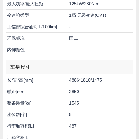
最大功率/最大扭矩
125kW/230N.m
变速箱类型
1挡 无级变速(CVT)
工信部综合油耗[L/100km]
-
环保标准
国二
内饰颜色
车身尺寸
长*宽*高[mm]
4886*1810*1475
轴距[mm]
2850
整备质量[kg]
1545
座位数[个]
5
行李厢容积[L]
487
油箱容积[L]
-