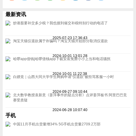
最新资讯
炒港股要补交多少税？我也接到催交补税特别行动的电话了
2025-07-23 17:36:43
淘宝天猫仅退款属于诈骗吗？淘宝天猫开始部分取消仅退款
2024-10-01 13:01:28
哈啰app借钱|哈啰借钱app下载安装免费小小上当和电话骚扰
2024-10-01 11:22:38
白嫖党｜山西大同大学学生网购申请“仅退款”被拒骂客服一小时
2024-09-27 09:10:44
北大数学教授袁新意《姜萍事件的疑点分析》点评姜萍板书 阿里巴巴竞
赛受质疑
2024-06-28 10:07:40
手机
中国11月手机出货量增34% 5G手机出货量2709.2万部