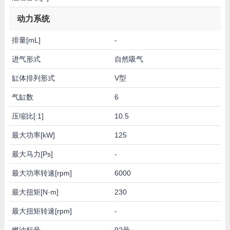
动力系统
排量[mL]
-
进气形式
自然吸气
缸体排列形式
V型
气缸数
6
压缩比[:1]
10.5
最大功率[kW]
125
最大马力[Ps]
-
最大功率转速[rpm]
6000
最大扭矩[N·m]
230
最大扭矩转速[rpm]
-
燃油标号
92号