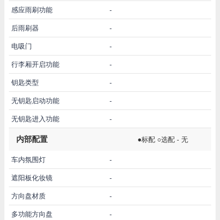
感应雨刷功能
-
后雨刷器
-
电吸门
-
行李厢开启功能
-
钥匙类型
-
无钥匙启动功能
-
无钥匙进入功能
-
内部配置
●标配 ○选配 - 无
车内氛围灯
-
遮阳板化妆镜
-
方向盘材质
-
多功能方向盘
-