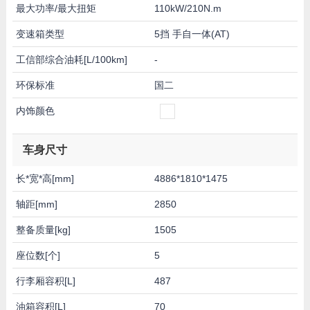
最大功率/最大扭矩
110kW/210N.m
变速箱类型
5挡 手自一体(AT)
工信部综合油耗[L/100km]
-
环保标准
国二
内饰颜色
车身尺寸
长*宽*高[mm]
4886*1810*1475
轴距[mm]
2850
整备质量[kg]
1505
座位数[个]
5
行李厢容积[L]
487
油箱容积[L]
70