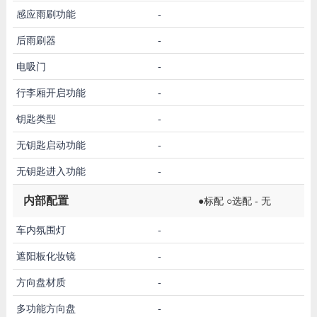
感应雨刷功能
-
后雨刷器
-
电吸门
-
行李厢开启功能
-
钥匙类型
-
无钥匙启动功能
-
无钥匙进入功能
-
内部配置
●标配 ○选配 - 无
车内氛围灯
-
遮阳板化妆镜
-
方向盘材质
-
多功能方向盘
-