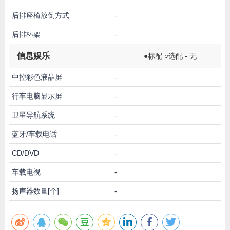
后排座椅放倒方式
-
后排杯架
-
信息娱乐
●标配 ○选配 - 无
中控彩色液晶屏
-
行车电脑显示屏
-
卫星导航系统
-
蓝牙/车载电话
-
CD/DVD
-
车载电视
-
扬声器数量[个]
-