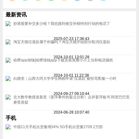
最新资讯
炒港股要补交多少税？我也接到催交补税特别行动的电话了
2025-07-23 17:36:43
淘宝天猫仅退款属于诈骗吗？淘宝天猫开始部分取消仅退款
2024-10-01 13:01:28
哈啰app借钱|哈啰借钱app下载安装免费小小上当和电话骚扰
2024-10-01 11:22:38
白嫖党｜山西大同大学学生网购申请“仅退款”被拒骂客服一小时
2024-09-27 09:10:44
北大数学教授袁新意《姜萍事件的疑点分析》点评姜萍板书 阿里巴巴竞
赛受质疑
2024-06-28 10:07:40
手机
中国11月手机出货量增34% 5G手机出货量2709.2万部