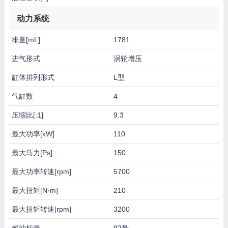
动力系统
排量[mL]
1781
进气形式
涡轮增压
缸体排列形式
L型
气缸数
4
压缩比[:1]
9.3
最大功率[kW]
110
最大马力[Ps]
150
最大功率转速[rpm]
5700
最大扭矩[N·m]
210
最大扭矩转速[rpm]
3200
燃油标号
92号