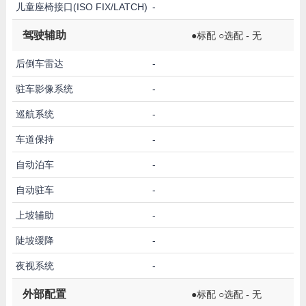
儿童座椅接口(ISO FIX/LATCH)
-
驾驶辅助
●标配 ○选配 - 无
后倒车雷达
-
驻车影像系统
-
巡航系统
-
车道保持
-
自动泊车
-
自动驻车
-
上坡辅助
-
陡坡缓降
-
夜视系统
-
外部配置
●标配 ○选配 - 无