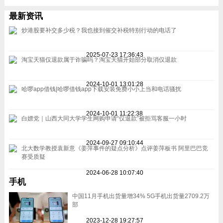
最新资讯
炒港股要补交多少税？我也接到催交补税特别行动的电话了
2025-07-23 17:36:43
淘宝天猫仅退款属于诈骗吗？淘宝天猫开始部分取消仅退款
2024-10-01 13:01:28
哈啰app借钱|哈啰借钱app下载安装免费小小上当和电话骚扰
2024-10-01 11:22:38
白嫖党｜山西大同大学学生网购申请“仅退款”被拒骂客服一小时
2024-09-27 09:10:44
北大数学教授袁新意《姜萍事件的疑点分析》点评姜萍板书 阿里巴巴竞
赛受质疑
2024-06-28 10:07:40
手机
中国11月手机出货量增34% 5G手机出货量2709.2万
部
2023-12-28 19:27:57