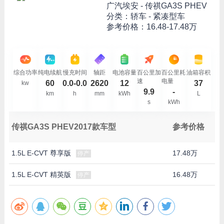
广汽埃安 -
传祺GA3S PHEV
分类：轿车 - 紧凑型车
参考价格：
16.48-17.48万
综合功率
纯电续航
慢充时间
轴距
电池容量
百公里加
百公里耗
油箱容积
速
电量
60
0.0-0.0
2620
12
37
kw
9.9
-
km
h
mm
kWh
L
s
kWh
传祺GA3S PHEV2017款车型
参考价格
1.5L E-CVT 尊享版
17.48万
停产
1.5L E-CVT 精英版
16.48万
停产