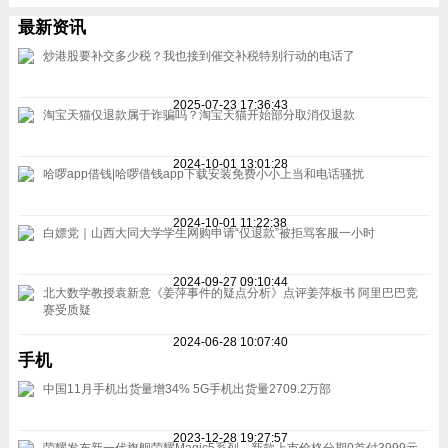
最新资讯
炒港股要补交多少税？我也接到催交补税特别行动的电话了
2025-07-23 17:36:43
淘宝天猫仅退款属于诈骗吗？淘宝天猫开始部分取消仅退款
2024-10-01 13:01:28
哈啰app借钱|哈啰借钱app下载安装免费小小上当和电话骚扰
2024-10-01 11:22:38
白嫖党｜山西大同大学学生网购申请“仅退款”被拒骂客服一小时
2024-09-27 09:10:44
北大数学教授袁新意《姜萍事件的疑点分析》点评姜萍板书 阿里巴巴竞
赛受质疑
2024-06-28 10:07:40
手机
中国11月手机出货量增34% 5G手机出货量2709.2万部
2023-12-28 19:27:57