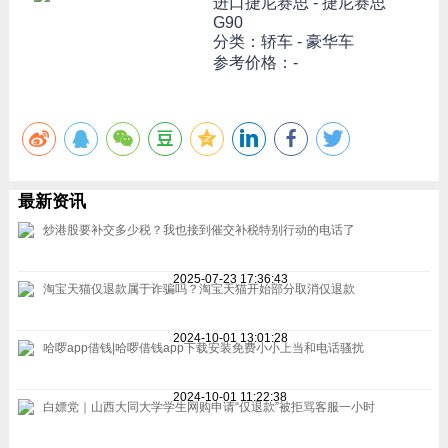
进口捷尼赛思 -
捷尼赛思
G90
分类：轿车 - 豪华车
参考价格：-
最新资讯
炒港股要补交多少税？我也接到催交补税特别行动的电话了
2025-07-23 17:36:43
淘宝天猫仅退款属于诈骗吗？淘宝天猫开始部分取消仅退款
2024-10-01 13:01:28
哈啰app借钱|哈啰借钱app下载安装免费小小上当和电话骚扰
2024-10-01 11:22:38
白嫖党｜山西大同大学学生网购申请“仅退款”被拒骂客服一小时