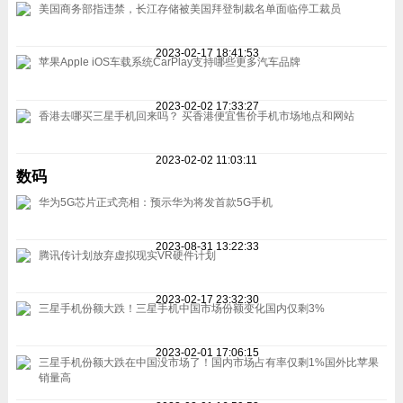
美国商务部指违禁，长江存储被美国拜登制裁名单面临停工裁员
2023-02-17 18:41:53
苹果Apple iOS车载系统CarPlay支持哪些更多汽车品牌
2023-02-02 17:33:27
香港去哪买三星手机回来吗？ 买香港便宜售价手机市场地点和网站
2023-02-02 11:03:11
数码
华为5G芯片正式亮相：预示华为将发首款5G手机
2023-08-31 13:22:33
腾讯传计划放弃虚拟现实VR硬件计划
2023-02-17 23:32:30
三星手机份额大跌！三星手机中国市场份额变化国内仅剩3%
2023-02-01 17:06:15
三星手机份额大跌在中国没市场了！国内市场占有率仅剩1%国外比苹果
销量高