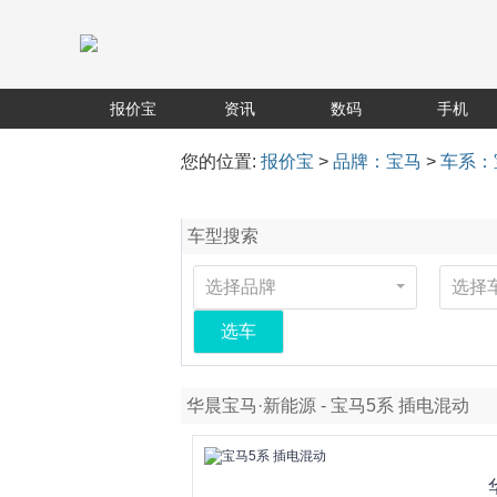
报价宝
资讯
数码
手机
您的位置:
报价宝
>
品牌：宝马
>
车系：
车型搜索
选择品牌
选择
选车
华晨宝马·新能源 - 宝马5系 插电混动