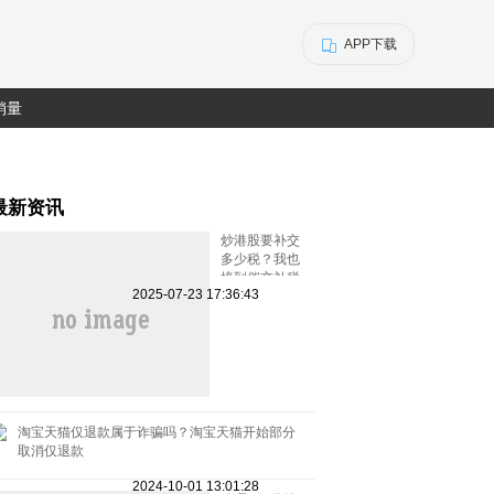
APP下载
销量
最新资讯
炒港股要补交
多少税？我也
接到催交补税
2025-07-23 17:36:43
特别行动的电
话了
淘宝天猫仅退款属于诈骗吗？淘宝天猫开始部分
取消仅退款
2024-10-01 13:01:28