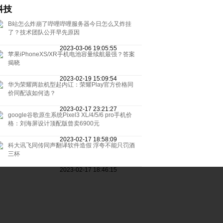
科技
B站怎么炸崩了哔哩哔哩服务器今日怎么又炸挂
了？技术团队公开早先原因
2023-03-06 19:05:55
苹果iPhoneXS/XR手机电池容量续航最强？答案
揭晓
2023-02-19 15:09:54
华为荣耀两款机型起内讧：荣耀Play官方价格同
价同配该如何选？
2023-02-17 23:21:27
google谷歌原生系统Pixel3 XL/4/5/6 pro手机价
格：刘海屏设计顶配版曾卖6900元
2023-02-17 18:58:09
科大讯飞同传同声翻译软件造假 浮夸不能只罚酒
三杯
2023-02-17 18:46:15