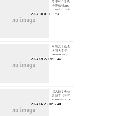
哈啰app借钱|
哈啰借钱app
下载安装免费
2024-10-01 11:22:38
小小上当和电
话骚扰
白嫖党｜山西
大同大学学生
网购申请“仅
2024-09-27 09:10:44
退款”被拒骂
客服一小时
北大数学教授
袁新意《姜萍
事件的疑点分
2024-06-28 10:07:40
析》点评姜萍
板书 阿里巴
巴竞赛受质疑