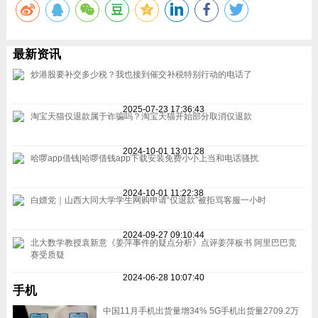
最新资讯
炒港股要补交多少税？我也接到催交补税特别行动的电话了
2025-07-23 17:36:43
淘宝天猫仅退款属于诈骗吗？淘宝天猫开始部分取消仅退款
2024-10-01 13:01:28
哈啰app借钱|哈啰借钱app下载安装免费小小上当和电话骚扰
2024-10-01 11:22:38
白嫖党｜山西大同大学学生网购申请“仅退款”被拒骂客服一小时
2024-09-27 09:10:44
北大数学教授袁新意《姜萍事件的疑点分析》点评姜萍板书 阿里巴巴竞
赛受质疑
2024-06-28 10:07:40
手机
中国11月手机出货量增34% 5G手机出货量2709.2万