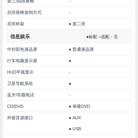
第三/四排座椅
-
后排座椅放倒方式
-
后排杯架
●
第二排
信息娱乐
●标配 ○选配 - 无
中控彩色液晶屏
●
普通液晶屏
行车电脑显示屏
●
HUD平视显示
-
卫星导航系统
●
蓝牙/车载电话
-
CD/DVD
●
单碟DVD
外接音源接口
●
AUX
●
USB