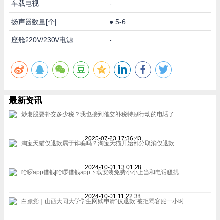
车载电视
-
扬声器数量[个]
●
5-6
座舱220V/230V电源
-
最新资讯
炒港股要补交多少税？我也接到催交补税特别行动的电话了
2025-07-23 17:36:43
淘宝天猫仅退款属于诈骗吗？淘宝天猫开始部分取消仅退款
2024-10-01 13:01:28
哈啰app借钱|哈啰借钱app下载安装免费小小上当和电话骚扰
2024-10-01 11:22:38
白嫖党｜山西大同大学学生网购申请“仅退款”被拒骂客服一小时