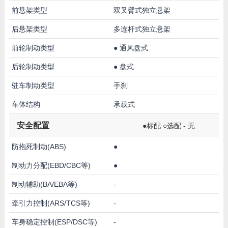
前悬架类型
双叉臂式独立悬架
后悬架类型
多连杆式独立悬架
前轮制动类型
●
通风盘式
后轮制动类型
●
盘式
驻车制动类型
手刹
车体结构
承载式
安全配置
●标配 ○选配 - 无
防抱死制动(ABS)
●
制动力分配(EBD/CBC等)
●
制动辅助(BA/EBA等)
-
牵引力控制(ARS/TCS等)
-
车身稳定控制(ESP/DSC等)
-