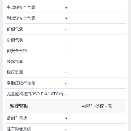
主驾驶安全气囊
●
副驾驶安全气囊
●
前侧气囊
-
后侧气囊
-
侧安全气帘
-
膝部气囊
-
胎压监测
-
零胎压续行轮胎
-
儿童座椅接口(ISO FIX/LATCH)
-
驾驶辅助
●标配 ○选配 - 无
后倒车雷达
●
驻车影像系统
-