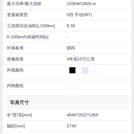
最大功率/最大扭矩
103kW/186N.m
变速箱类型
5挡 手动(MT)
工信部综合油耗[L/100km]
8.30
0-100km/h加速时间[s]
-
环保标准
国四
保修政策
4年或10万公里
外观颜色
内饰颜色
车身尺寸
长*宽*高[mm]
4846*1822*1465
轴距[mm]
2740