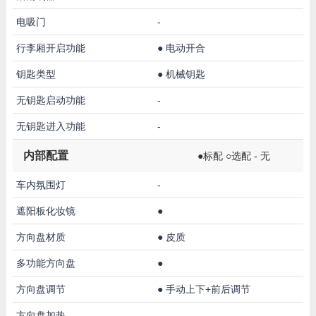
电吸门
-
行李厢开启功能
●
电动开合
钥匙类型
●
机械钥匙
无钥匙启动功能
-
无钥匙进入功能
-
内部配置
●标配 ○选配 - 无
车内氛围灯
-
遮阳板化妆镜
●
方向盘材质
●
皮质
多功能方向盘
●
方向盘调节
●
手动上下+前后调节
方向盘加热
-