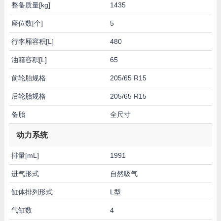
整备质量[kg]
1435
座位数[个]
5
行李厢容积[L]
480
油箱容积[L]
65
前轮胎规格
205/65 R15
后轮胎规格
205/65 R15
备胎
全尺寸
动力系统
排量[mL]
1991
进气形式
自然吸气
缸体排列形式
L型
气缸数
4