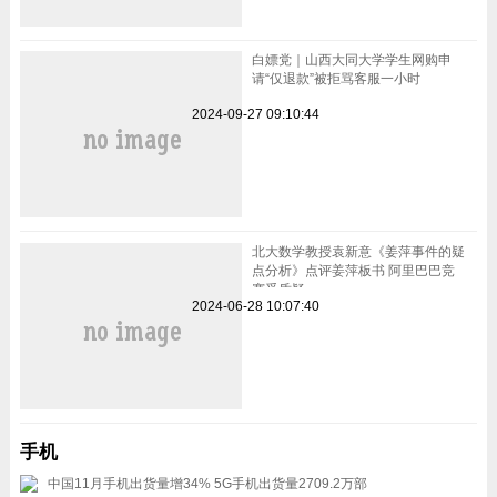
白嫖党｜山西大同大学学生网购申
请“仅退款”被拒骂客服一小时
2024-09-27 09:10:44
北大数学教授袁新意《姜萍事件的疑
点分析》点评姜萍板书 阿里巴巴竞
赛受质疑
2024-06-28 10:07:40
手机
中国11月手机出货量增34% 5G手机出货量2709.2万部