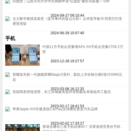
白嫖党｜山西大同大学学生网购申请“仅退款”被拒骂客服一小时
2024-09-27 09:10:44
北大数学教授袁新意《姜萍事件的疑点分析》点评姜萍板书 阿里巴巴竞
赛受质疑
2024-06-28 10:07:40
手机
中国11月手机出货量增34% 5G手机出货量2709.2万
部
2023-12-28 19:27:57
荣耀发布新一代旗舰荣耀Magic5系列，新款上市价格分期0首付3999元
起
2023-03-06 16:12:32
美国商务部指违禁，长江存储被美国拜登制裁名单面临停工裁员
2023-02-17 18:41:53
苹果Apple iOS车载系统CarPlay支持哪些更多汽车品牌
2023-02-02 17:33:27
香港去哪买三星手机回来吗？ 买香港便宜售价手机