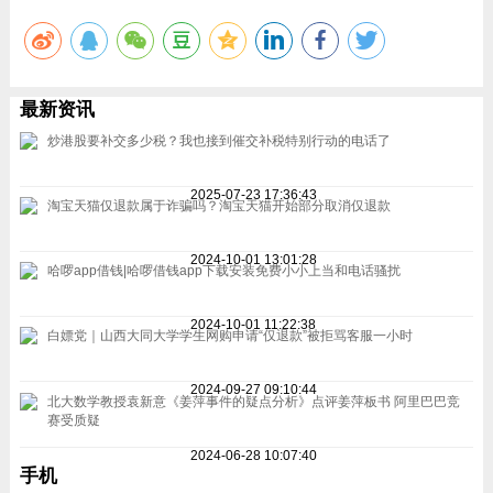
最新资讯
炒港股要补交多少税？我也接到催交补税特别行动的电话了
2025-07-23 17:36:43
淘宝天猫仅退款属于诈骗吗？淘宝天猫开始部分取消仅退款
2024-10-01 13:01:28
哈啰app借钱|哈啰借钱app下载安装免费小小上当和电话骚扰
2024-10-01 11:22:38
白嫖党｜山西大同大学学生网购申请“仅退款”被拒骂客服一小时
2024-09-27 09:10:44
北大数学教授袁新意《姜萍事件的疑点分析》点评姜萍板书 阿里巴巴竞
赛受质疑
2024-06-28 10:07:40
手机