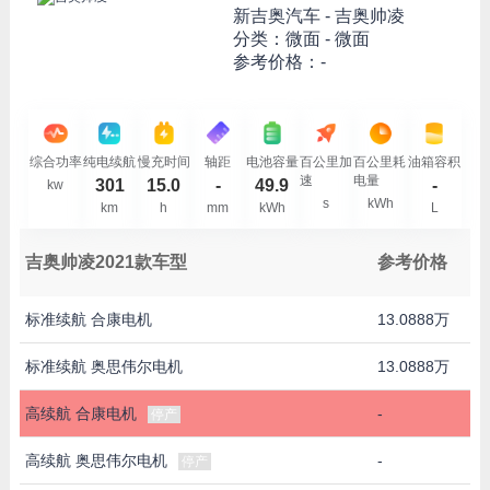
新吉奥汽车 -
吉奥帅凌
分类：微面 - 微面
参考价格：-
综合功率
纯电续航
慢充时间
轴距
电池容量
百公里加
百公里耗
油箱容积
速
电量
301
15.0
-
49.9
-
kw
s
kWh
km
h
mm
kWh
L
吉奥帅凌2021款车型
参考价格
标准续航 合康电机
13.0888万
标准续航 奥思伟尔电机
13.0888万
高续航 合康电机
-
停产
高续航 奥思伟尔电机
-
停产