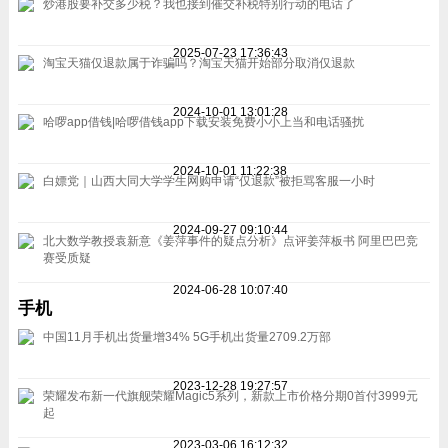
炒港股要补交多少税？我也接到催交补税特别行动的电话了
2025-07-23 17:36:43
淘宝天猫仅退款属于诈骗吗？淘宝天猫开始部分取消仅退款
2024-10-01 13:01:28
哈啰app借钱|哈啰借钱app下载安装免费小小上当和电话骚扰
2024-10-01 11:22:38
白嫖党｜山西大同大学学生网购申请“仅退款”被拒骂客服一小时
2024-09-27 09:10:44
北大数学教授袁新意《姜萍事件的疑点分析》点评姜萍板书 阿里巴巴竞
赛受质疑
2024-06-28 10:07:40
手机
中国11月手机出货量增34% 5G手机出货量2709.2万部
2023-12-28 19:27:57
荣耀发布新一代旗舰荣耀Magic5系列，新款上市价格分期0首付3999元
起
2023-03-06 16:12:32