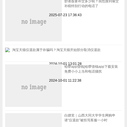
炒港股要补交多少税？我也接到催交
补税特别行动的电话了
2025-07-23 17:36:43
淘宝天猫仅退款属于诈骗吗？淘宝天猫开始部分取消仅退款
2024-10-01 13:01:28
哈啰app借钱|哈啰借钱app下载安装
免费小小上当和电话骚扰
2024-10-01 11:22:38
白嫖党｜山西大同大学学生网购申
请“仅退款”被拒骂客服一小时