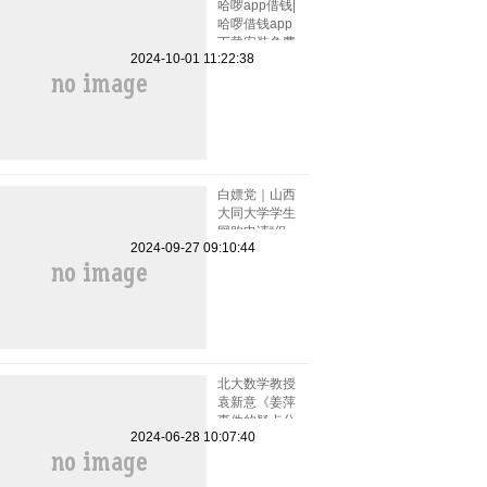
哈啰app借钱|
哈啰借钱app
下载安装免费
2024-10-01 11:22:38
小小上当和电
话骚扰
白嫖党｜山西
大同大学学生
网购申请“仅
2024-09-27 09:10:44
退款”被拒骂
客服一小时
北大数学教授
袁新意《姜萍
事件的疑点分
2024-06-28 10:07:40
析》点评姜萍
板书 阿里巴
巴竞赛受质疑