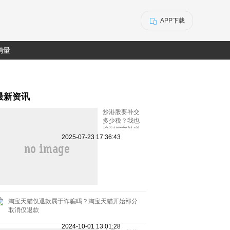
APP下载
销量
最新资讯
炒港股要补交
多少税？我也
接到催交补税
2025-07-23 17:36:43
特别行动的电
话了
淘宝天猫仅退款属于诈骗吗？淘宝天猫开始部分
取消仅退款
2024-10-01 13:01:28