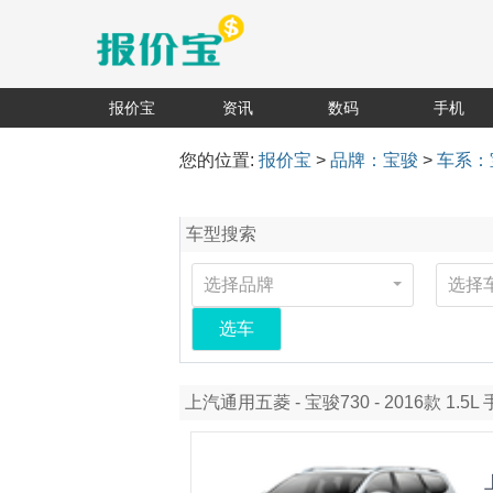
报价宝
资讯
数码
手机
您的位置:
报价宝
>
品牌：宝骏
>
车系：
车型搜索
选择品牌
选择
选车
上汽通用五菱 - 宝骏730 - 2016款 1.5