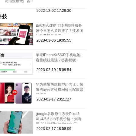
简洁流畅无广告！
2022-12-02 17:29:30
科技
B站怎么炸崩了哔哩哔哩服务
器今日怎么又炸挂了？技术团
队公开早先原因
2023-03-06 19:05:55
苹果iPhoneXS/XR手机电池
容量续航最强？答案揭晓
2023-02-19 15:09:54
华为荣耀两款机型起内讧：荣
耀Play官方价格同价同配该如
何选？
2023-02-17 23:21:27
google谷歌原生系统Pixel3
XL/4/5/6 pro手机价格：刘海
屏设计顶配版曾卖6900元
2023-02-17 18:58:09