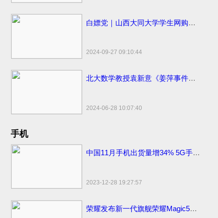
白嫖党｜山西大同大学学生网购申请“仅退款”被拒骂客服一小时
2024-09-27 09:10:44
北大数学教授袁新意《姜萍事件的疑点分析》点评姜萍板书 阿里巴巴竞赛受质疑
2024-06-28 10:07:40
手机
中国11月手机出货量增34% 5G手机出货量2709.2万部
2023-12-28 19:27:57
荣耀发布新一代旗舰荣耀Magic5系列，新款上市价格分期0首付3999元起