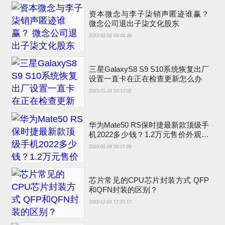
资本微念与李子柒销声匿迹谁赢？
微念公司退出子柒文化股东
2023-02-02 09:24:38
三星GalaxyS8 S9 S10系统恢复出厂
设置一直卡在正在检查更新怎么办
2023-01-24 10:10:02
华为Mate50 RS保时捷最新款顶级手
机2022多少钱？1.2万元售价外观图
片吊打iPhone14
2023-01-06 20:27:09
芯片常见的CPU芯片封装方式 QFP
和QFN封装的区别？
2022-12-02 17:25:17