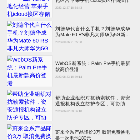
化经营 苹果手机icloud换区存储操作
2023-12-27 18:34:43
刘德华代言什么手机？刘德华成华
为Mate 60 RS非凡大师华为5G新手
机代言人
2023-09-26 21:55:08
WebOS新系统：Palm Pre手机最新
款高价登港
2023-06-23 15:39:14
帮助企业组织对抗勒索软件，资安
通报机构设立防护专区，可协助事
前、事中与事后因应
2023-06-22 09:36:10
蔚来全系产品降价3万 取消免费换电
换一次电池180元