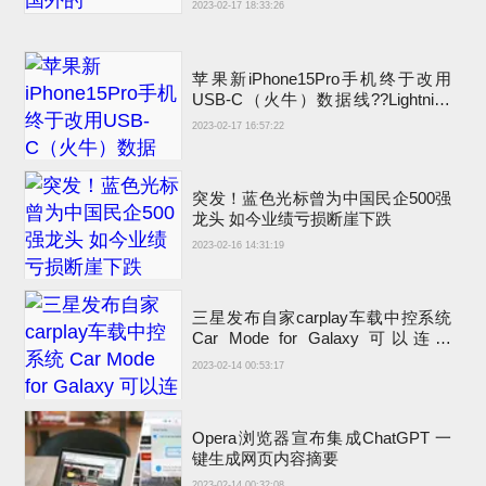
2023-02-17 18:33:26
苹果新iPhone15Pro手机终于改用
USB-C（火牛）数据线??Lightning
充电接口退出
2023-02-17 16:57:22
突发！蓝色光标曾为中国民企500强
龙头 如今业绩亏损断崖下跌
2023-02-16 14:31:19
三星发布自家carplay车载中控系统
Car Mode for Galaxy 可以连接
carplay吗？
2023-02-14 00:53:17
Opera浏览器宣布集成ChatGPT 一
键生成网页内容摘要
2023-02-14 00:32:08