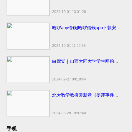
2024-10-01 13:01:28
哈啰app借钱|哈啰借钱app下载安装免费小小上当和电话骚扰
2024-10-01 11:22:38
白嫖党｜山西大同大学学生网购申请“仅退款”被拒骂客服一小时
2024-09-27 09:10:44
北大数学教授袁新意《姜萍事件的疑点分析》点评姜萍板书 阿里巴巴竞赛受质疑
2024-06-28 10:07:40
手机