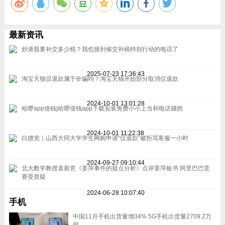
最新资讯
炒港股要补交多少税？我也接到催交补税特别行动的电话了
2025-07-23 17:36:43
淘宝天猫仅退款属于诈骗吗？淘宝天猫开始部分取消仅退款
2024-10-01 13:01:28
哈啰app借钱|哈啰借钱app下载安装免费小小上当和电话骚扰
2024-10-01 11:22:38
白嫖党｜山西大同大学学生网购申请“仅退款”被拒骂客服一小时
2024-09-27 09:10:44
北大数学教授袁新意《姜萍事件的疑点分析》点评姜萍板书 阿里巴巴竞
赛受质疑
2024-06-28 10:07:40
手机
中国11月手机出货量增34% 5G手机出货量2709.2万
部