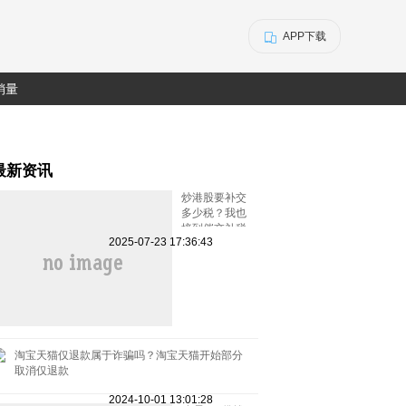
APP下载
销量
最新资讯
炒港股要补交
多少税？我也
接到催交补税
2025-07-23 17:36:43
特别行动的电
话了
淘宝天猫仅退款属于诈骗吗？淘宝天猫开始部分
取消仅退款
2024-10-01 13:01:28