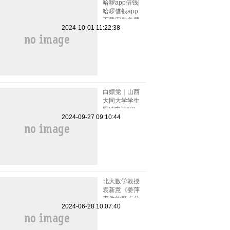
哈啰app借钱|
哈啰借钱app
下载安装免费
2024-10-01 11:22:38
小小上当和电
话骚扰
白嫖党｜山西
大同大学学生
网购申请“仅
2024-09-27 09:10:44
退款”被拒骂
客服一小时
北大数学教授
袁新意《姜萍
事件的疑点分
2024-06-28 10:07:40
析》点评姜萍
板书 阿里巴
巴竞赛受质疑