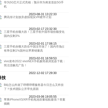
华为5G芯片正式亮相：预示华为将发首款5G手
机
2023-08-31 13:22:33
腾讯传计划放弃虚拟现实VR硬件计划
2023-02-17 23:32:30
三星手机份额大跌！三星手机中国市场份额变化
国内仅剩3%
2023-02-01 17:06:15
三星手机份额大跌在中国没市场了！国内市场占
有率仅剩1%国外比苹果销量高
2023-02-01 16:59:53
vivo发布2022 vivoNEX手机极简易浏览器下载：
简洁流畅无广告！
2022-12-02 17:29:30
科技
B站怎么炸崩了哔哩哔哩服务器今日怎么又炸挂
了？技术团队公开早先原因
2023-03-06 19:05:55
苹果iPhoneXS/XR手机电池容量续航最强？答案
揭晓