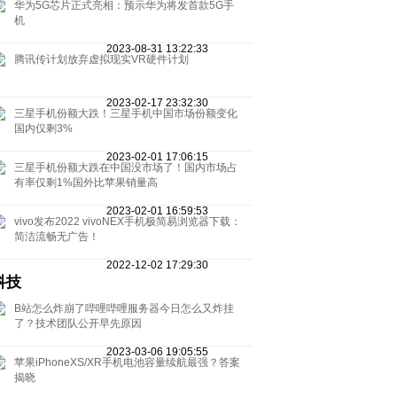
华为5G芯片正式亮相：预示华为将发首款5G手
机
2023-08-31 13:22:33
腾讯传计划放弃虚拟现实VR硬件计划
2023-02-17 23:32:30
三星手机份额大跌！三星手机中国市场份额变化
国内仅剩3%
2023-02-01 17:06:15
三星手机份额大跌在中国没市场了！国内市场占
有率仅剩1%国外比苹果销量高
2023-02-01 16:59:53
vivo发布2022 vivoNEX手机极简易浏览器下载：
简洁流畅无广告！
2022-12-02 17:29:30
科技
B站怎么炸崩了哔哩哔哩服务器今日怎么又炸挂
了？技术团队公开早先原因
2023-03-06 19:05:55
苹果iPhoneXS/XR手机电池容量续航最强？答案
揭晓