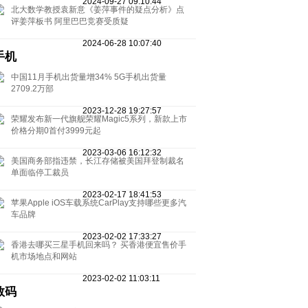
2024-09-27 09:10:44
北大数学教授袁新意《姜萍事件的疑点分析》点
评姜萍板书 阿里巴巴竞赛受质疑
2024-06-28 10:07:40
手机
中国11月手机出货量增34% 5G手机出货量
2709.2万部
2023-12-28 19:27:57
荣耀发布新一代旗舰荣耀Magic5系列，新款上市
价格分期0首付3999元起
2023-03-06 16:12:32
美国商务部指违禁，长江存储被美国拜登制裁名
单面临停工裁员
2023-02-17 18:41:53
苹果Apple iOS车载系统CarPlay支持哪些更多汽
车品牌
2023-02-02 17:33:27
香港去哪买三星手机回来吗？ 买香港便宜售价手
机市场地点和网站
2023-02-02 11:03:11
数码