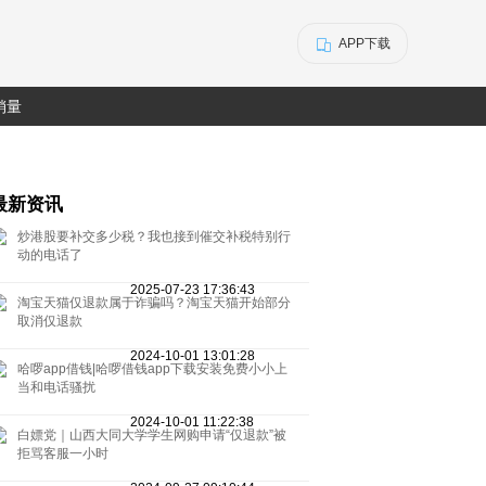
APP下载
销量
最新资讯
炒港股要补交多少税？我也接到催交补税特别行
动的电话了
2025-07-23 17:36:43
淘宝天猫仅退款属于诈骗吗？淘宝天猫开始部分
取消仅退款
2024-10-01 13:01:28
哈啰app借钱|哈啰借钱app下载安装免费小小上
当和电话骚扰
2024-10-01 11:22:38
白嫖党｜山西大同大学学生网购申请“仅退款”被
拒骂客服一小时