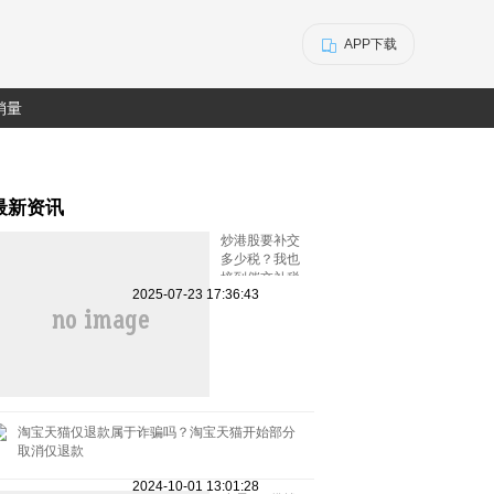
APP下载
销量
最新资讯
炒港股要补交
多少税？我也
接到催交补税
2025-07-23 17:36:43
特别行动的电
话了
淘宝天猫仅退款属于诈骗吗？淘宝天猫开始部分
取消仅退款
2024-10-01 13:01:28