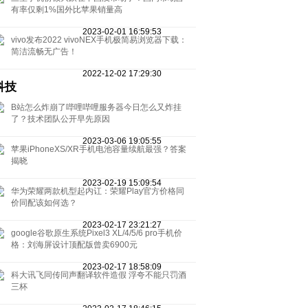
有率仅剩1%国外比苹果销量高
2023-02-01 16:59:53
vivo发布2022 vivoNEX手机极简易浏览器下载：
简洁流畅无广告！
2022-12-02 17:29:30
科技
B站怎么炸崩了哔哩哔哩服务器今日怎么又炸挂
了？技术团队公开早先原因
2023-03-06 19:05:55
苹果iPhoneXS/XR手机电池容量续航最强？答案
揭晓
2023-02-19 15:09:54
华为荣耀两款机型起内讧：荣耀Play官方价格同
价同配该如何选？
2023-02-17 23:21:27
google谷歌原生系统Pixel3 XL/4/5/6 pro手机价
格：刘海屏设计顶配版曾卖6900元
2023-02-17 18:58:09
科大讯飞同传同声翻译软件造假 浮夸不能只罚酒
三杯