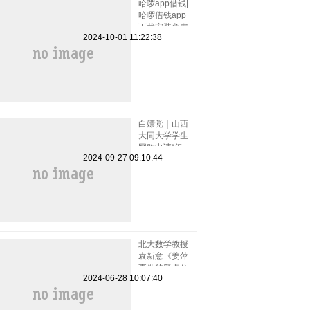
哈啰app借钱|
哈啰借钱app
下载安装免费
2024-10-01 11:22:38
小小上当和电
话骚扰
白嫖党｜山西
大同大学学生
网购申请“仅
2024-09-27 09:10:44
退款”被拒骂
客服一小时
北大数学教授
袁新意《姜萍
事件的疑点分
2024-06-28 10:07:40
析》点评姜萍
板书 阿里巴
巴竞赛受质疑