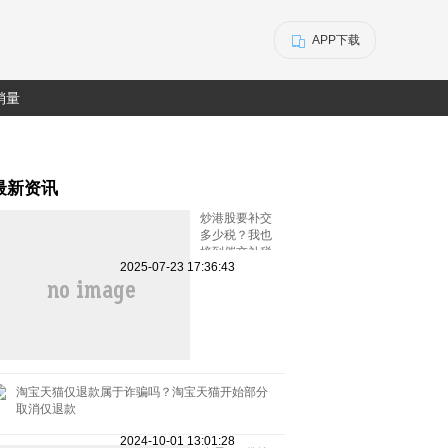
APP下载
销量
最新资讯
炒港股要补交
多少税？我也
接到催交补税
2025-07-23 17:36:43
特别行动的电
话了
淘宝天猫仅退款属于诈骗吗？淘宝天猫开始部分
取消仅退款
2024-10-01 13:01:28