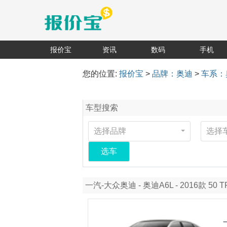
报价宝
资讯
数码
手机
您的位置:
报价宝
>
品牌：奥迪
>
车系：
车型搜索
选择品牌
选择
选车
一汽-大众奥迪 - 奥迪A6L - 2016款 50 TF