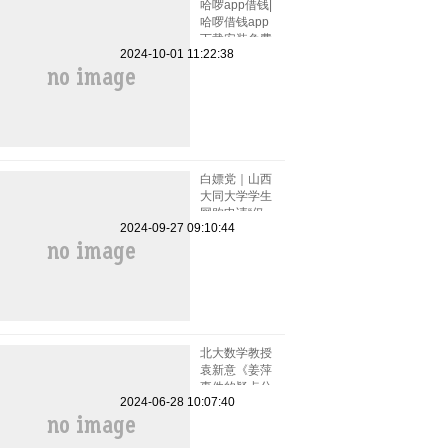
哈啰app借钱|
哈啰借钱app
下载安装免费
2024-10-01 11:22:38
小小上当和电
话骚扰
白嫖党｜山西
大同大学学生
网购申请“仅
2024-09-27 09:10:44
退款”被拒骂
客服一小时
北大数学教授
袁新意《姜萍
事件的疑点分
2024-06-28 10:07:40
析》点评姜萍
板书 阿里巴
巴竞赛受质疑