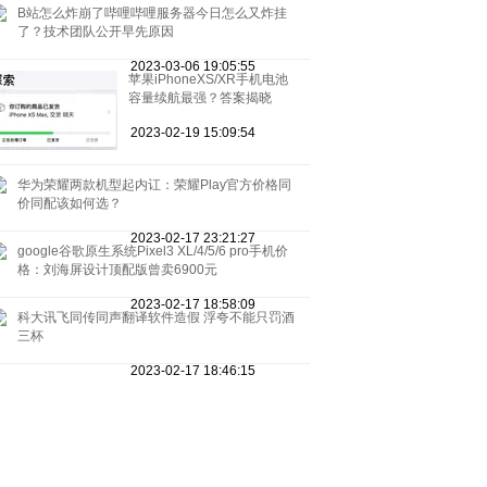
B站怎么炸崩了哔哩哔哩服务器今日怎么又炸挂
了？技术团队公开早先原因
2023-03-06 19:05:55
苹果iPhoneXS/XR手机电池
容量续航最强？答案揭晓
2023-02-19 15:09:54
华为荣耀两款机型起内讧：荣耀Play官方价格同
价同配该如何选？
2023-02-17 23:21:27
google谷歌原生系统Pixel3 XL/4/5/6 pro手机价
格：刘海屏设计顶配版曾卖6900元
2023-02-17 18:58:09
科大讯飞同传同声翻译软件造假 浮夸不能只罚酒
三杯
2023-02-17 18:46:15